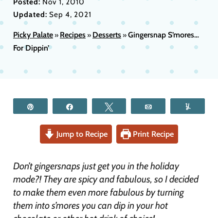
Posted:
Nov 1, 2010
Updated:
Sep 4, 2021
Picky Palate
Recipes
Desserts
Gingersnap S’mores…
»
»
»
For Dippin’
Pin
Share
Tweet
Email
Yum
Jump to Recipe
Print Recipe
Don’t gingersnaps just get you in the holiday
mode?! They are spicy and fabulous, so I decided
to make them even more fabulous by turning
them into s’mores you can dip in your hot