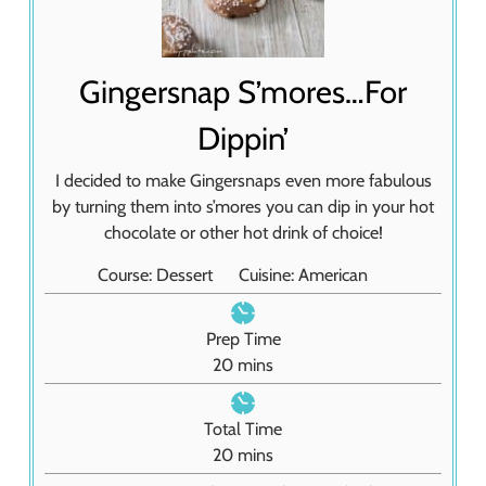
Gingersnap S’mores…For
Dippin’
I decided to make Gingersnaps even more fabulous
by turning them into s’mores you can dip in your hot
chocolate or other hot drink of choice!
Course:
Dessert
Cuisine:
American
Prep Time
m
20
mins
i
n
Total Time
u
m
20
mins
t
i