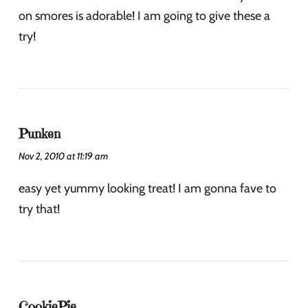
on smores is adorable! I am going to give these a
try!
Punken
Nov 2, 2010 at 11:19 am
easy yet yummy looking treat! I am gonna fave to
try that!
CookiePie