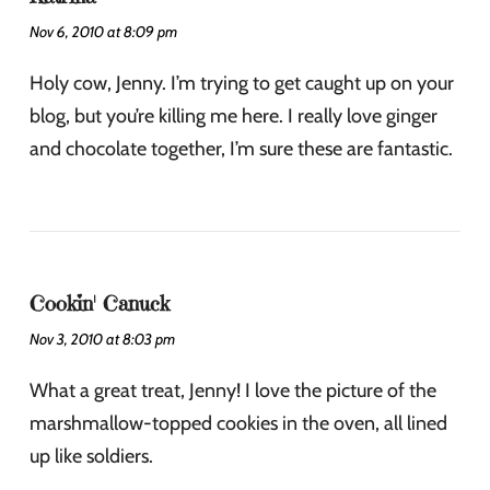
Nov 6, 2010 at 8:09 pm
Holy cow, Jenny. I’m trying to get caught up on your
blog, but you’re killing me here. I really love ginger
and chocolate together, I’m sure these are fantastic.
Cookin' Canuck
Nov 3, 2010 at 8:03 pm
What a great treat, Jenny! I love the picture of the
marshmallow-topped cookies in the oven, all lined
up like soldiers.