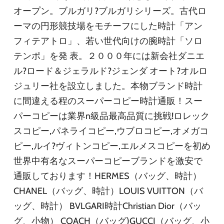
オープン。ブルガリ?ブルガリシリーズ。古代ロ
ーマの円形競技場をモチーフにした時計「アン
フィテアトロ」、若い世代向けの腕時計「ソロ
テンポ」を発 表。２０００年には新会社ダニエ
ル?ロード＆ジェラルド?ジェンダ オート?オルロ
ジュリー社を設立しました。本物ブランド時計
に間違える程のスーパーコピー時計通販！スー
パーコピーは業界n級品最高品質に挑戦!ロレック
スコピー,パネライコピー,ウブロコピー,オメガコ
ピー,ルイ?ヴィトンコピー,エルメスコピーを初め
世界中有名なスーパーコピーブランドを激安で
通販しております！HERMES（バッグ、時計）
CHANEL（バッグ、時計）LOUIS VUITTON（バ
ッグ、時計） BVLGARI時計Christian Dior（バッ
グ、小物） COACH（バッグ)GUCCI（バッグ、小