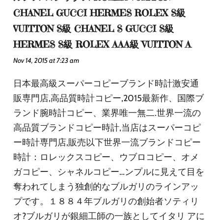
CHANEL GUCCI HERMES ROLEX S級
VUITTON S級 CHANEL S GUCCI S級
HERMES S級 ROLEX AAA級 VUITTON A
Nov 14, 2015 at 7:23 am
日本最高級スーパーコピーブランド時計激安通
販専門店,高品質時計コピー,2015最新作、国際ブ
ランド腕時計コピー、業界唯一無二.世界一流の
高品質ブランドコピー時計,当店はスーパーコピ
ー時計専門店,販売以下世界一流ブランドコピー
時計：ロレックスコピー、ウブロコピー、オメ
ガコピー、シャネルコピー…ンプルに見えて目を
奪われてしまう独創的なブルガリのラインアッ
プです。１８８４年ブルガリの創始者ソティリ
オ?ブルガリが銀細工師の一族としてイタリ アに