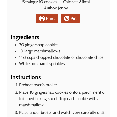
Servings:
10
cookies
Calories:
81
kcal
e
n
Author:
Jenny
s
u
t
Print
Pin
e
s
Ingredients
20
gingersnap cookies
10
large marshmallows
1 1/2
cups
chopped chocolate or chocolate chips
White non pareil sprinkles
Instructions
Preheat oven’s broiler.
Place 10 gingersnap cookies onto a parchment or
foil lined baking sheet. Top each cookie with a
marshmallow.
Place under broiler and watch very carefully until