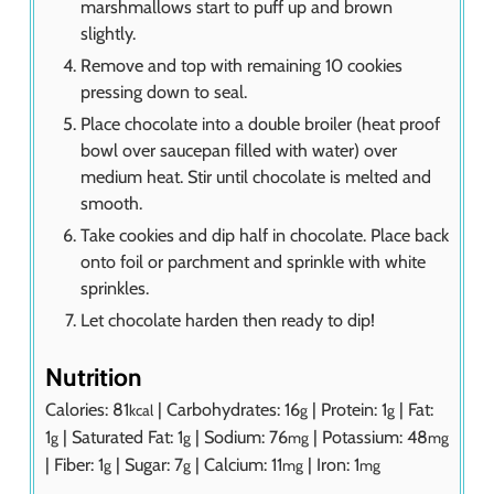
marshmallows start to puff up and brown
slightly.
Remove and top with remaining 10 cookies
pressing down to seal.
Place chocolate into a double broiler (heat proof
bowl over saucepan filled with water) over
medium heat. Stir until chocolate is melted and
smooth.
Take cookies and dip half in chocolate. Place back
onto foil or parchment and sprinkle with white
sprinkles.
Let chocolate harden then ready to dip!
Nutrition
Calories:
81
|
Carbohydrates:
16
|
Protein:
1
|
Fat:
kcal
g
g
1
|
Saturated Fat:
1
|
Sodium:
76
|
Potassium:
48
g
g
mg
mg
|
Fiber:
1
|
Sugar:
7
|
Calcium:
11
|
Iron:
1
g
g
mg
mg