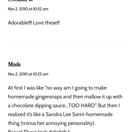
Nov 2, 2010 at 10:52 am
Adorable!!! Love these!!
Mads
Nov 2, 2010 at 10:25 am
At first I was like “no way am I going to make
homemade gingersnaps and then mallow it up with
a chocolate dipping sauce…TOO HARD”. But then I
realized it’s like a Sandra Lee Semi-homemade
thing (minus her annoying personality).
Bravo! These look delightful.