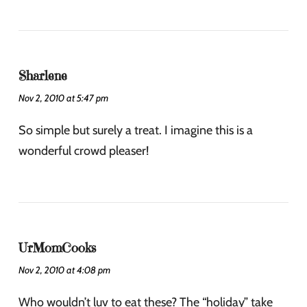
Sharlene
Nov 2, 2010 at 5:47 pm
So simple but surely a treat. I imagine this is a
wonderful crowd pleaser!
UrMomCooks
Nov 2, 2010 at 4:08 pm
Who wouldn’t luv to eat these? The “holiday” take