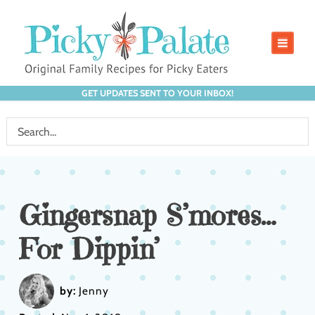
GET UPDATES SENT TO YOUR INBOX!
Gingersnap S’mores…
For Dippin’
by:
Jenny