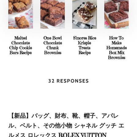
Malted
One Bowl
S’mores Rice
How To
Chocolate
Chocolate
Krispie
Make
Chip Cookie
Chunk
Treats
Homemade
Bars Recipe
Brownies
Recipe
Box Mix
Brownies
32 RESPONSES
【新品】バッグ、財布、靴、帽子、アパレ
ル、ベルト、その他小物 シャネル グッチ エ
ルメス ロレックス ROLEX VUITTON